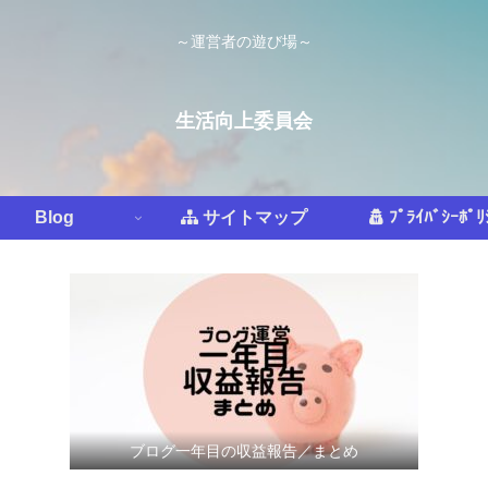
～運営者の遊び場～
生活向上委員会
Blog
サイトマップ
ﾌﾟﾗｲﾊﾞｼｰﾎﾟﾘ
ブログ一年目の収益報告／まとめ