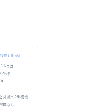
tents
UDAとは
の仕様
他
と外釜の2重構造
機能なし