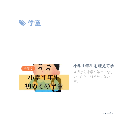
学童
小学１年生を迎えて
子育て
４月から小学１年生になり
い」から「行きたくない」
す。