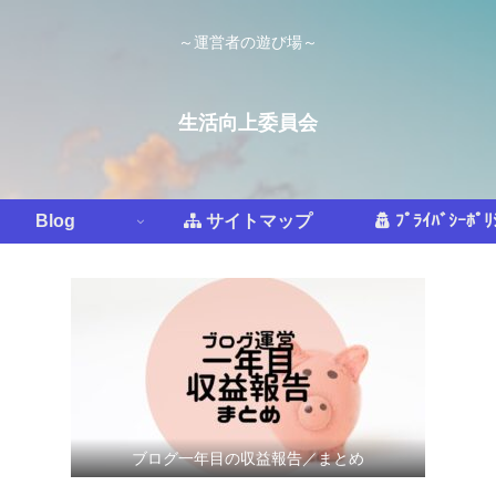
～運営者の遊び場～
生活向上委員会
Blog
サイトマップ
ﾌﾟﾗｲﾊﾞｼｰﾎﾟﾘ
ブログ一年目の収益報告／まとめ